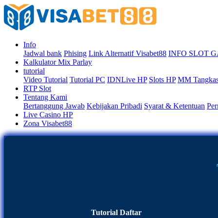
Info
Jadwal bank
Phising
Link Alternatif Visabet88
INFO SLOT 
Kalkulator Mix Parlay
tutorial
Video Tutorial
Tutorial PC
IDNLive HP
Slots HP
MM Tangka
RTP Slot
Tentang Kami
Bertanggung Jawab
Kebijakan Pribadi
Syarat & Ketentuan
Per
Live Casino HP
Zona Visabet88
Tutorial Daftar