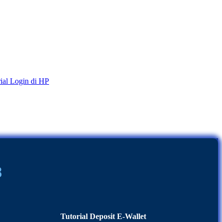
ial Login di HP
8
Tutorial Deposit E-Wallet